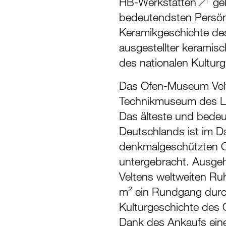
HB-Werkstätten
gel
bedeutendsten Persön
Keramikgeschichte des
ausgestellter keramisc
des nationalen Kulturg
Das Ofen-Museum Velte
Technikmuseum des L
Das älteste und bed
Deutschlands ist im 
denkmalgeschützten O
untergebracht. Ausgeh
Veltens weltweiten Ruh
m² ein Rundgang durc
Kulturgeschichte des 
Dank des Ankaufs ein