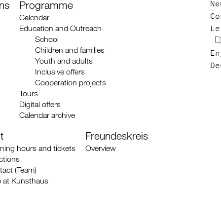
ons
Programme
Ne
Calendar
Co
Education and Outreach
Le
School
Children and families
En
Youth and adults
De
Inclusive offers
Cooperation projects
Tours
Digital offers
Calendar archive
t
Freundeskreis
ning hours and tickets
Overview
ctions
tact (Team)
é at Kunsthaus