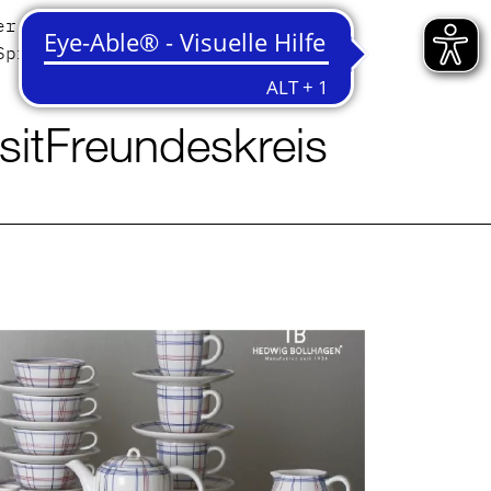
er
Contact
Sprache
English
Deutsch
sit
Freundeskreis