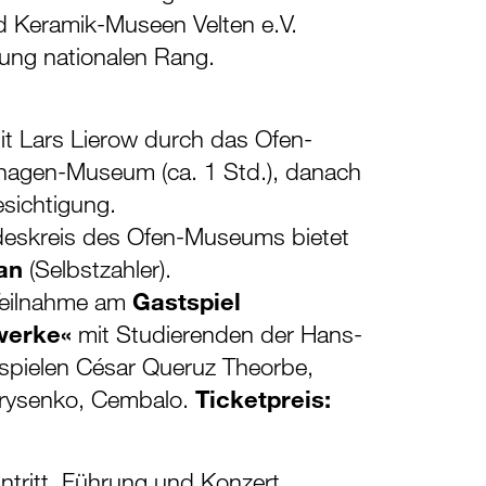
d Keramik-Museen Velten e.V.
ung nationalen Rang.
it Lars Lierow durch das Ofen-
agen-Museum (ca. 1 Std.), danach
Besichtigung.
eskreis des Ofen-Museums bietet
an
(Selbstzahler).
Teilnahme am
Gastspiel
werke«
mit Studierenden der Hans-
 spielen César Queruz Theorbe,
orysenko, Cembalo.
Ticketpreis:
ntritt, Führung und Konzert.