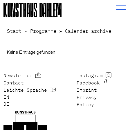
Visuelle
Assistenzsoftware
öffnen.
Start
»
Programme
»
Calendar archive
Keine Einträge gefunden
Newsletter
Instagram
Contact
Facebook
Leichte Sprache
Imprint
ENGLISH
Privacy
DEUTSCH
Policy