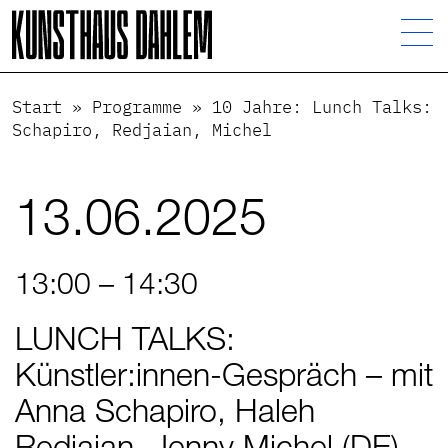
Visuelle
Assistenzsoftware
öffnen.
Start
»
Programme
»
10 Jahre: Lunch Talks:
Schapiro, Redjaian, Michel
13.06.2025
13:00 – 14:30
LUNCH TALKS:
Künstler:innen-Gespräch – mit
Anna Schapiro, Haleh
Redjaian, Jenny Michel (DE)