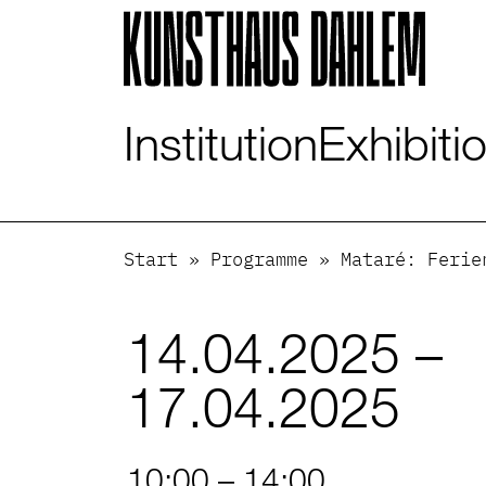
Visuelle
Assistenzsoftware
öffnen.
Mit
der
Institution
Exhibiti
Tastatur
erreichbar
über
ALT
+
Start
»
Programme
»
Mataré: Ferie
1
14.04.2025 –
17.04.2025
10:00 – 14:00