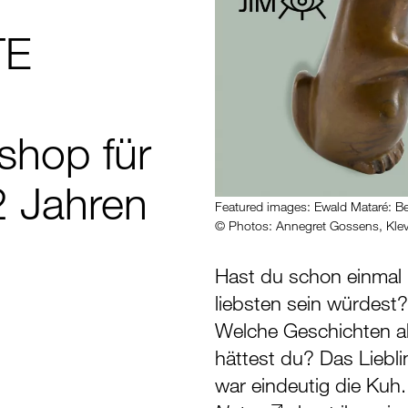
TE
shop für
2 Jahren
Featured images: Ewald Mataré: Be
© Photos: Annegret Gossens, Klev
Hast du schon einmal 
liebsten sein würdes
Welche Geschichten al
hättest du? Das Liebl
war eindeutig die Kuh.