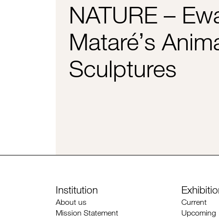
NATURE – Ewa
Mataréʼs Anim
Sculptures
Institution
Exhibiti
About us
Current
Mission Statement
Upcoming