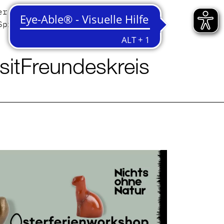
er
Contact
Sprache
English
Deutsch
sit
Freundeskreis