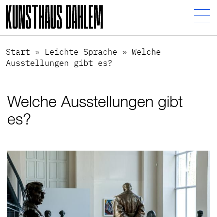
Visuelle
Assistenzsoftware
öffnen.
Mit
der
Start
»
Leichte Sprache
»
Welche
Tastatur
Ausstellungen gibt es?
erreichbar
über
Welche Ausstellungen gibt
ALT
+
es?
1