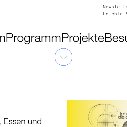
Newslett
Leichte 
en
Programm
Projekte
Bes
, Essen und