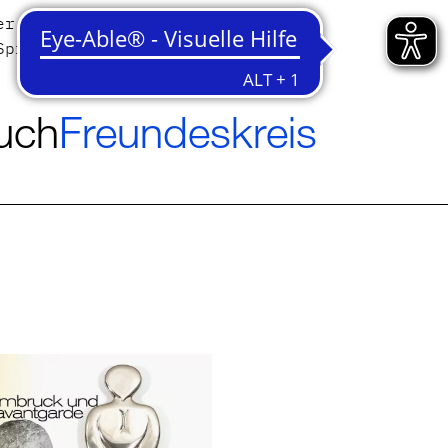
er
Kontakt
Sprache
Deutsch
English
uch
Freundeskreis