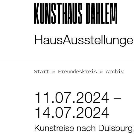
Visuelle
Assistenzsoftware
öffnen.
Mit
der
Haus
Ausstellung
Tastatur
erreichbar
über
ALT
+
Start
»
Freundeskreis
»
Archiv
1
11.07.2024 –
14.07.2024
Kunstreise nach Duisburg